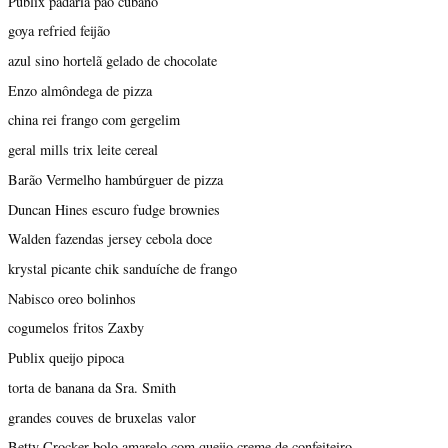
Publix padaria pão cubano
goya refried feijão
azul sino hortelã gelado de chocolate
Enzo almôndega de pizza
china rei frango com gergelim
geral mills trix leite cereal
Barão Vermelho hambúrguer de pizza
Duncan Hines escuro fudge brownies
Walden fazendas jersey cebola doce
krystal picante chik sanduíche de frango
Nabisco oreo bolinhos
cogumelos fritos Zaxby
Publix queijo pipoca
torta de banana da Sra. Smith
grandes couves de bruxelas valor
Betty Crocker bolo amarelo com queijo creme de confeiteiro