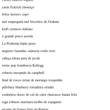
carne Eckrich chouriço
bolos hostess copo
mel empregada mel biscoitos de Graham
kraft cremoso italiano
o grande porco acorda
La Preferida feijão preto
arqueiro fazendas sudoeste estilo orzo
cabeça idiota peru de javali
tortas pop framboesa Kellogg
robusto ensopado de campbell
final de rosca creme de morango rosquinha
pillsbury blueberry torradeira strudel
estabelece doces do sul de calor churrasco batata frita
ragu robusto marinara molho de espaguete
picante de frango frito do Popeye