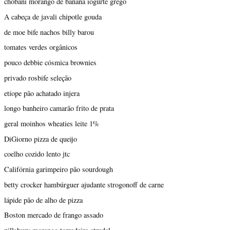
chobani morango de banana iogurte grego
A cabeça de javali chipotle gouda
de moe bife nachos billy barou
tomates verdes orgânicos
pouco debbie cósmica brownies
privado rosbife seleção
etíope pão achatado injera
longo banheiro camarão frito de prata
geral moinhos wheaties leite 1%
DiGiorno pizza de queijo
coelho cozido lento jtc
Califórnia garimpeiro pão sourdough
betty crocker hambúrguer ajudante strogonoff de carne
lápide pão de alho de pizza
Boston mercado de frango assado