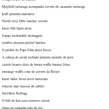
Mayfield tartaruga acompanha sorvete de caramelo tartaruga
kraft pimenta maionese
Nestlé crise Dibs lanches sorvete
knorr bife fajita arroz
frango mcdonalds mcnuggets
combos pizzaria pretzel lanches
O jardim do Papa John pizza fresca
A cabeça de javali rachado pimenta moinho de peru
castelo branco doce de batata waffle batatas fritas
morango waffle cone de sorvete da Breyer
knorr lados fiesta arroz mexicano
ronzoni anjo massas de cabelo
Sucrilhos Kellogg
O bife do ken casa cremoso caesar
china rei camarão rolo de ovo