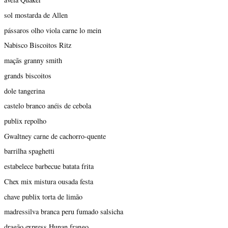
sol mostarda de Allen
pássaros olho viola carne lo mein
Nabisco Biscoitos Ritz
maçãs granny smith
grands biscoitos
dole tangerina
castelo branco anéis de cebola
publix repolho
Gwaltney carne de cachorro-quente
barrilha spaghetti
estabelece barbecue batata frita
Chex mix mistura ousada festa
chave publix torta de limão
madressilva branca peru fumado salsicha
dragão express Hunan frango