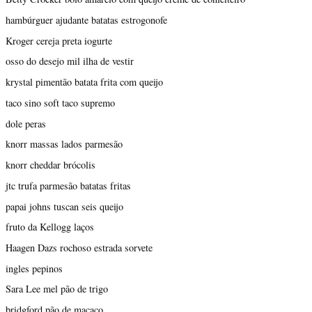
hambúrguer ajudante batatas estrogonofe
Kroger cereja preta iogurte
osso do desejo mil ilha de vestir
krystal pimentão batata frita com queijo
taco sino soft taco supremo
dole peras
knorr massas lados parmesão
knorr cheddar brócolis
jtc trufa parmesão batatas fritas
papai johns tuscan seis queijo
fruto da Kellogg laços
Haagen Dazs rochoso estrada sorvete
ingles pepinos
Sara Lee mel pão de trigo
bridgford pão de macaco