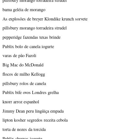
pillsbury morango torradeira strudel
bama geléia de morango
As explosões de breyer Klondike krunch sorvete
pillsbury morango torradeira strudel
pepperidge fazendas texas brinde
Publix bolo de canela iogurte
varas de pão Fazoli
Big Mac do McDonald
flocos de milho Kellogg
pillsbury rolos de canela
Publix bife ovos Londres grelha
knorr arroz espanhol
Jimmy Dean peru lingüiça empada
lipton kosher segredos receita cebola
torta de nozes da torcida
Publix churros iogurte