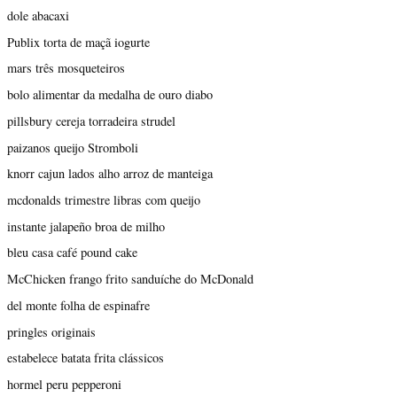
dole abacaxi
Publix torta de maçã iogurte
mars três mosqueteiros
bolo alimentar da medalha de ouro diabo
pillsbury cereja torradeira strudel
paizanos queijo Stromboli
knorr cajun lados alho arroz de manteiga
mcdonalds trimestre libras com queijo
instante jalapeño broa de milho
bleu casa café pound cake
McChicken frango frito sanduíche do McDonald
del monte folha de espinafre
pringles originais
estabelece batata frita clássicos
hormel peru pepperoni