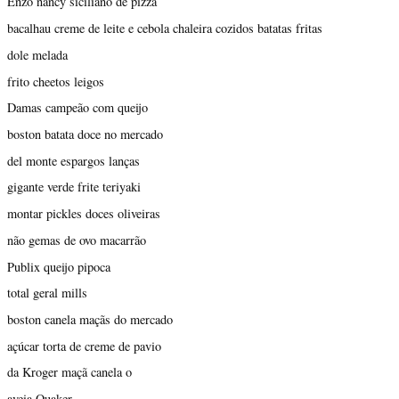
Enzo nancy siciliano de pizza
bacalhau creme de leite e cebola chaleira cozidos batatas fritas
dole melada
frito cheetos leigos
Damas campeão com queijo
boston batata doce no mercado
del monte espargos lanças
gigante verde frite teriyaki
montar pickles doces oliveiras
não gemas de ovo macarrão
Publix queijo pipoca
total geral mills
boston canela maçãs do mercado
açúcar torta de creme de pavio
da Kroger maçã canela o
aveia Quaker